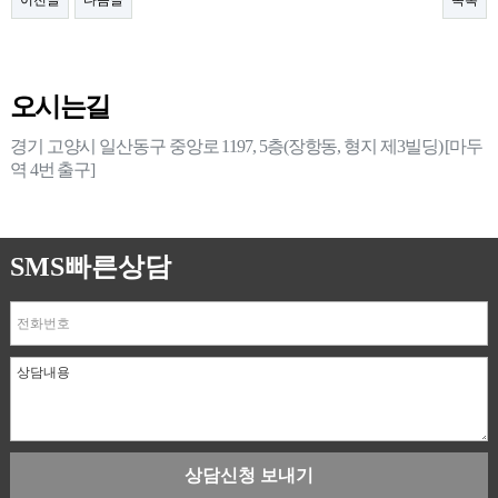
이전글
다음글
목록
오시는길
경기 고양시 일산동구 중앙로 1197, 5층(장항동, 형지 제3빌딩) [마두
역 4번 출구]
SMS빠른상담
상담신청 보내기