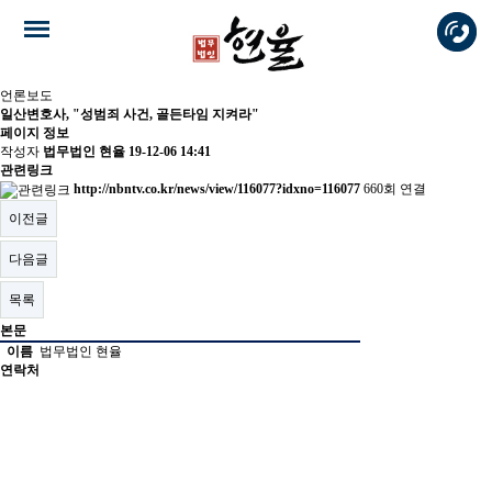
언론보도
일산변호사, "성범죄 사건, 골든타임 지켜라"
페이지 정보
작성자
법무법인 현율
19-12-06 14:41
관련링크
http://nbntv.co.kr/news/view/116077?idxno=116077
660회 연결
이전글
다음글
목록
본문
이름
법무법인 현율
연락처