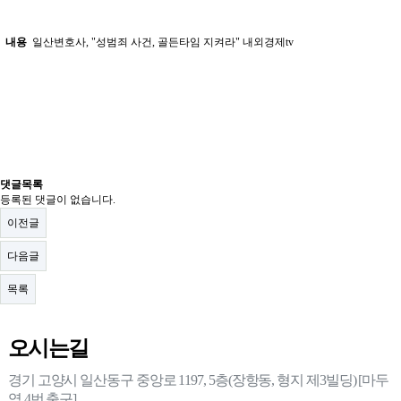
내용
일산변호사, "성범죄 사건, 골든타임 지켜라" 내외경제tv
댓글목록
등록된 댓글이 없습니다.
이전글
다음글
목록
오시는길
경기 고양시 일산동구 중앙로 1197, 5층(장항동, 형지 제3빌딩) [마두
역 4번 출구]